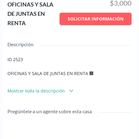
$3,000
OFICINAS Y SALA
DE JUNTAS EN
SOLICITAR INFORMACIÓN
RENTA
Descripción
ID 2523
OFICINAS Y SALA DE JUNTAS EN RENTA 🏢
Mostrar toda la descripción
- Renta anual o por horas ⏰
Pregúntele a un agente sobre esta casa
- Ubicación súper céntrica 📍
- Precio: $3,000.00 / mes 💰