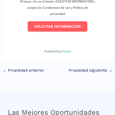
Al hacer clic en el botón «SOLICITAR INFORMACIÓN»,
- Teléfono: 427 278 5587
acepta los Condiciones de uso y Política de
privacidad
- Website:
https://pirulesworkspace.com/
SOLICITAR INFORMACIÓN
¡Rentamos espacios profesionales para tu éxito! 🚀
Powered by
Estatik
←
Propiedad anterior
Propiedad siguiente
→
Las Mejores Oportunidades