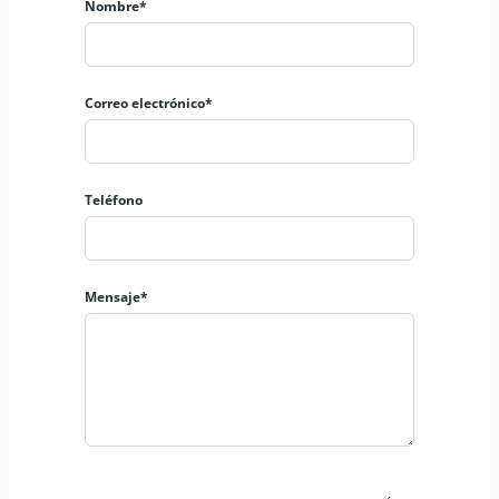
Nombre*
Ideales para médicos, abogados, contadores, etc. 👩‍⚕️👨‍⚖️👩‍💼
Correo electrónico*
Servicios ✅:
Teléfono
- Recepción 📋
- Baño 🚿
Mensaje*
- Internet, Agua, Luz 💻💧💡
- Sala de Juntas 🗣️
Información de contacto 📞🌐: