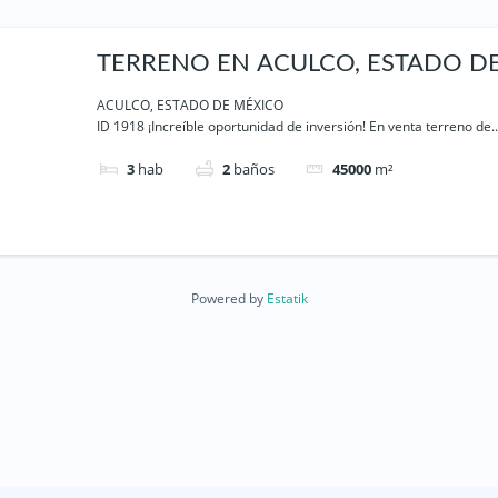
TERRENO EN ACULCO, ESTADO D
MÉXICO
ACULCO, ESTADO DE MÉXICO
ID 1918 ¡Increíble oportunidad de inversión! En venta terreno de..
3
hab
2
baños
45000
m²
Powered by
Estatik